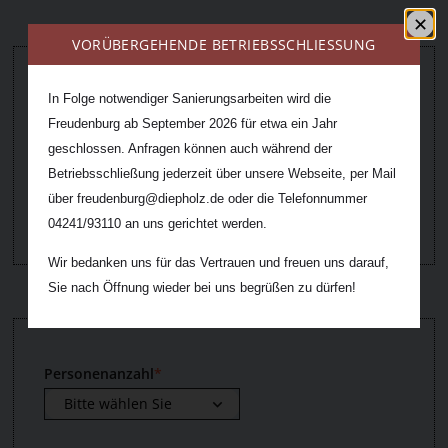
VORÜBERGEHENDE BETRIEBSSCHLIESSUNG
ZEITRAUM
In Folge notwendiger Sanierungsarbeiten wird die
Startdatum
*
Freudenburg ab September 2026 für etwa ein Jahr
geschlossen. Anfragen können auch während der
Enddatum
*
Betriebsschließung jederzeit über unsere Webseite, per Mail
über freudenburg@diepholz.de oder die Telefonnummer
04241/93110 an uns gerichtet werden.
Wir bedanken uns für das Vertrauen und freuen uns darauf,
Sie nach Öffnung wieder bei uns begrüßen zu dürfen!
TEILNEHMENDE
Personenanzahl
*