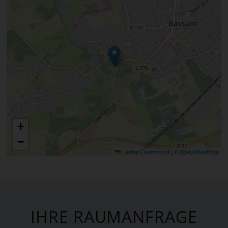
+
−
Leaflet
|
netzmacht
|
©
OpenStreetMap
IHRE RAUMANFRAGE